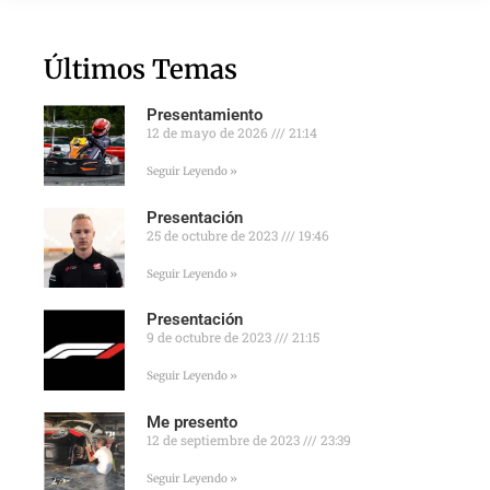
Últimos Temas
Presentamiento
12 de mayo de 2026
21:14
Seguir Leyendo »
Presentación
25 de octubre de 2023
19:46
Seguir Leyendo »
Presentación
9 de octubre de 2023
21:15
Seguir Leyendo »
Me presento
12 de septiembre de 2023
23:39
Seguir Leyendo »