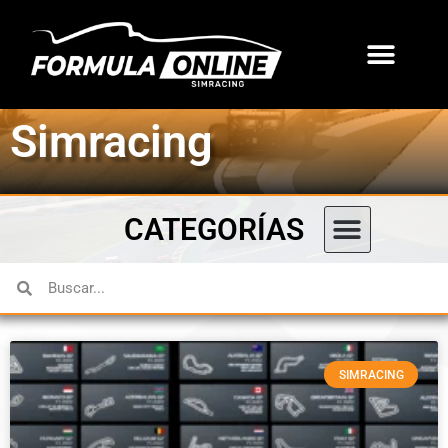
Iniciar sesión
Campeonatos Asse
Simracing
CATEGORÍAS
Dudas y Sugerencia
SIMRACING