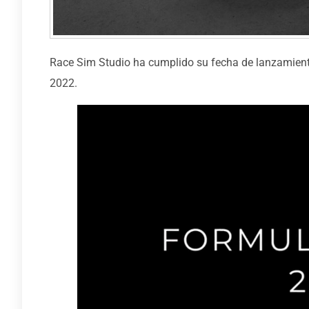
Race Sim Studio ha cumplido su fecha de lanzamiento
2022.