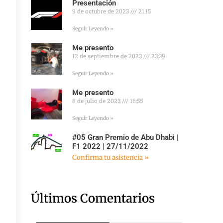
Presentación
9 de octubre de 2023
21:15
Seguir Leyendo »
Me presento
12 de septiembre de 2023
23:39
Seguir Leyendo »
Me presento
8 de julio de 2023
16:55
Seguir Leyendo »
#05 Gran Premio de Abu Dhabi |
F1 2022 | 27/11/2022
Confirma tu asistencia »
Últimos Comentarios