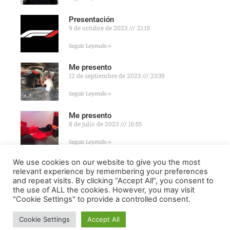
Presentación
9 de octubre de 2023
21:15
Seguir Leyendo »
Me presento
12 de septiembre de 2023
23:39
Seguir Leyendo »
Me presento
8 de julio de 2023
16:55
Seguir Leyendo »
We use cookies on our website to give you the most
relevant experience by remembering your preferences
and repeat visits. By clicking “Accept All”, you consent to
the use of ALL the cookies. However, you may visit
"Cookie Settings" to provide a controlled consent.
FORMULA ONLINE © ALL RIGHTS RESERVED ||
MADE WITH
♥ IN
SPAIN
.
Cookie Settings
Accept All