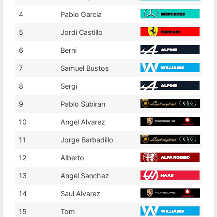
4
Pablo Garcia
5
Jordi Castillo
6
Berni
7
Samuel Bustos
8
Sergi
9
Pablo Subiran
10
Angel Alvarez
11
Jorge Barbadillo
12
Alberto
13
Angel Sanchez
14
Saul Alvarez
15
Tom