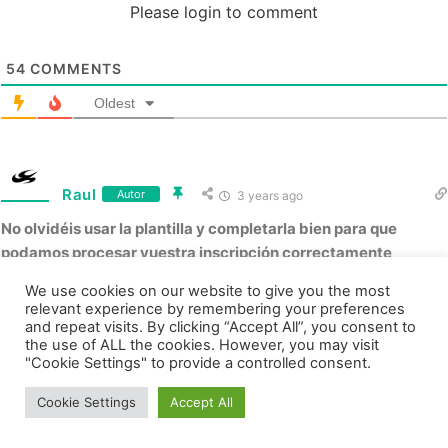
Please login to comment
54
COMMENTS
Oldest
Raul
Autor
3 years ago
No olvidéis usar la plantilla y completarla bien para que
podamos procesar vuestra inscripción correctamente
SOBRE LOS NOMBRES:
Es obligatorio que el usuario de
We use cookies on our website to give you the most
relevant experience by remembering your preferences
Assetto Corsa y Discord sean el mismo. Preferentemente
and repeat visits. By clicking “Accept All”, you consent to
“Nombre + Apellido”. Se aceptan variaciones del estilo: “Tom”,
the use of ALL the cookies. However, you may visit
“Fernando F.”, “Carlitos”…etc. Evitemos el uso de nicks por
"Cookie Settings" to provide a controlled consent.
54
favor.
Cookie Settings
Accept All
Usuario Web:
Usuario Steam: