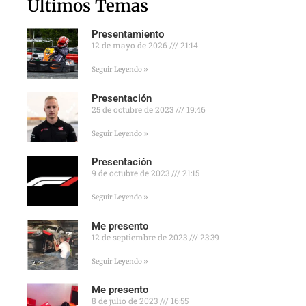
Últimos Temas
Presentamiento
12 de mayo de 2026
21:14
Seguir Leyendo »
Presentación
25 de octubre de 2023
19:46
Seguir Leyendo »
Presentación
9 de octubre de 2023
21:15
Seguir Leyendo »
Me presento
12 de septiembre de 2023
23:39
Seguir Leyendo »
Me presento
8 de julio de 2023
16:55