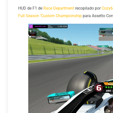
HUD de F1 de
Race Department
recopilado por
Cozy6
Full Season ‘Custom Championship
para Assetto Cor