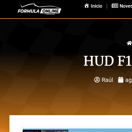
Inicio
Nove
HUD F1 
Raúl
ag