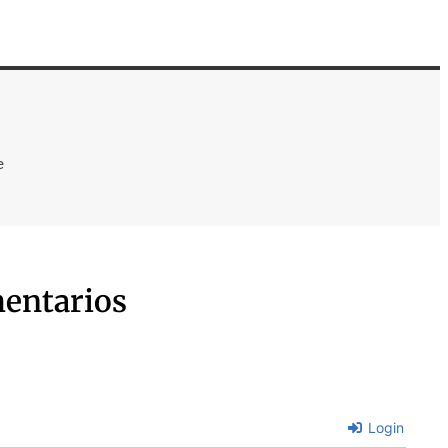
e
entarios
Login