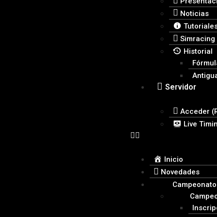
Presentac
Noticias
Tutoriale
Simracing
Historial
Fórmula
Antigu
Servidor
Acceder (
Live Timi
Inicio
Novedades
Campeonatos
Campeo
Inscri