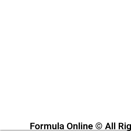
Chaval asturiano aficionado al simracing desd
Usuario de Steam
jorgilinx
Twitch
http://jorgilinxx
Instagram
Instagram
YouTube
YouTube
Formula Online © All Ri