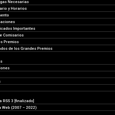
gas Necesarias
ario y Horarios
mento
caciones
cados Importantes
e Comisarios
s Premios
ados de los Grandes Premios
es
iones
s
 RSS 3 [finalizado]
a Web (2007 – 2022)