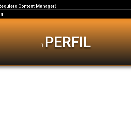
Requiere Content Manager)
ng
PERFIL
Add Friend
x
ano aficionado al simracing desde pequeño.