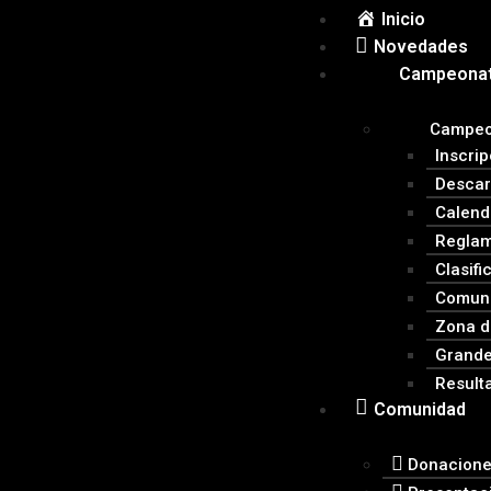
Inicio
Novedades
Campeonat
Campeo
Inscri
Descar
Calend
Regla
Clasifi
Comuni
Zona d
Grande
Result
Comunidad
Donacion