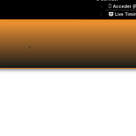
Acceder (
Live Timi
jorgilin
Chaval asturi
Seguidores
0