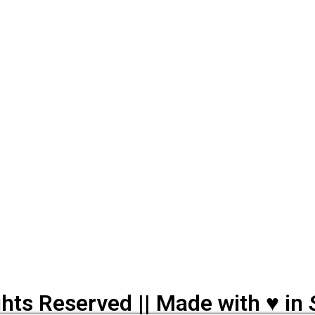
e pequeño.
ghts Reserved ||
Made with ♥ in