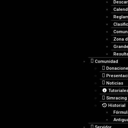
Descar
Calend
Regla
Clasifi
Comuni
Zona d
Grande
Result
Comunidad
Donacion
Presentac
Noticias
Tutoriale
Simracing
Historial
Fórmula
Antigu
Servidor