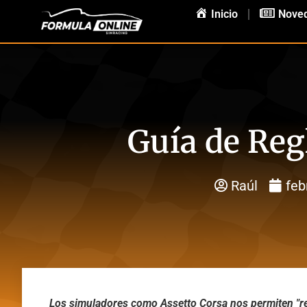
Inicio
Nove
Guía de Reg
Raúl
feb
Los simuladores como Assetto Corsa nos permiten "reg