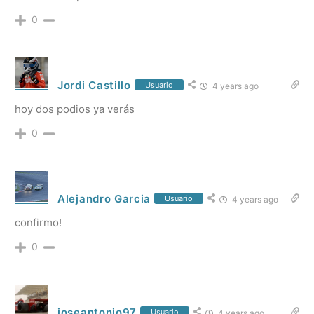
0
Jordi Castillo
Usuario
4 years ago
hoy dos podios ya verás
0
Alejandro Garcia
Usuario
4 years ago
confirmo!
0
joseantonio97
Usuario
4 years ago