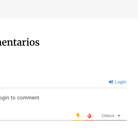
entarios
Login
login to comment
Oldest