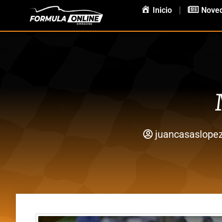
Inicio
Nove
juancasaslope