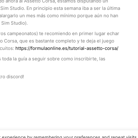
o ahora al Assetto Corsa, estamos disputando un
m Studio. En principio esta semana iba a ser la última
 alargarlo un mes más como mínimo porque aún no han
Sim Studio).
uros campeonatos) te recomiendo en primer lugar echar
tto Corsa, que es bastante completo y te deja el juego
cuitos:
https://formulaonline.es/tutorial-assetto-corsa/
toda la guía a seguir sobre como inscribirte, las
ro discord!
t experience by remembering your preferences and repeat visits