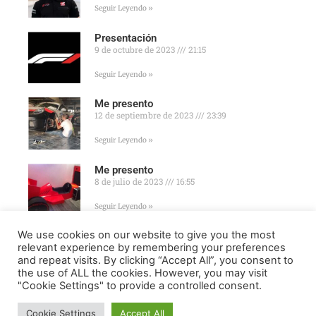
Seguir Leyendo »
Presentación
9 de octubre de 2023
21:15
Seguir Leyendo »
Me presento
12 de septiembre de 2023
23:39
Seguir Leyendo »
Me presento
8 de julio de 2023
16:55
Seguir Leyendo »
We use cookies on our website to give you the most
relevant experience by remembering your preferences
and repeat visits. By clicking “Accept All”, you consent to
the use of ALL the cookies. However, you may visit
"Cookie Settings" to provide a controlled consent.
FORMULA ONLINE © ALL RIGHTS RESERVED ||
MADE WITH
7
♥ IN
SPAIN
.
Cookie Settings
Accept All