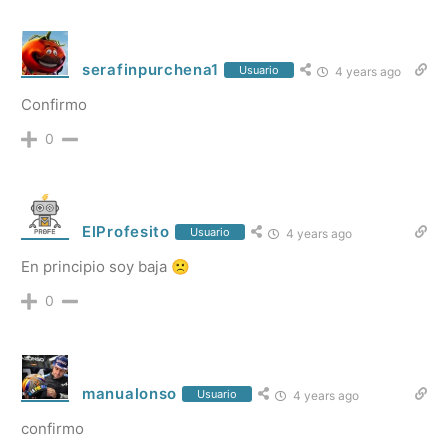
serafinpurchena1
Usuario
4 years ago
Confirmo
0
ElProfesito
Usuario
4 years ago
En principio soy baja 🙁
0
manualonso
Usuario
4 years ago
confirmo