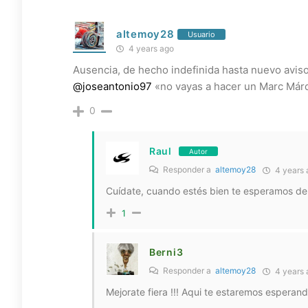
altemoy28
Usuario
4 years ago
Ausencia, de hecho indefinida hasta nuevo avis
@joseantonio97
«no vayas a hacer un Marc Már
0
Raul
Autor
Responder a
altemoy28
4 years 
Cuídate, cuando estés bien te esperamos de
1
Berni3
Responder a
altemoy28
4 years 
Mejorate fiera !!! Aqui te estaremos esperando