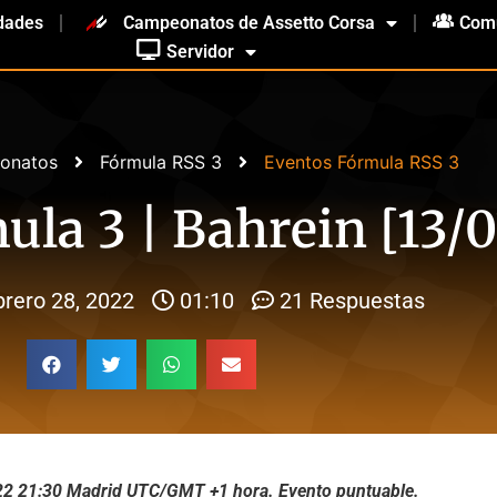
dades
Campeonatos de Assetto Corsa
Com
Servidor
onatos
Fórmula RSS 3
Eventos Fórmula RSS 3
ula 3 | Bahrein [13/0
brero 28, 2022
01:10
21 Respuestas
2022 21:30 Madrid UTC/GMT +1 hora. Evento puntuable.