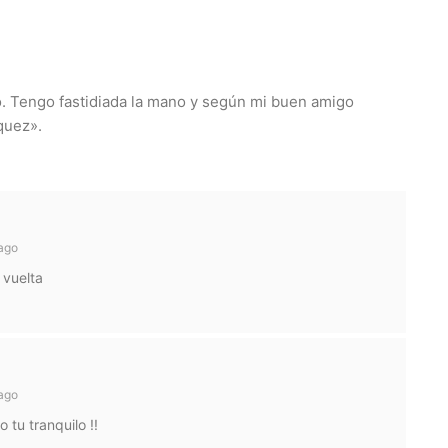
o. Tengo fastidiada la mano y según mi buen amigo
quez».
ago
 vuelta
ago
 tu tranquilo !!