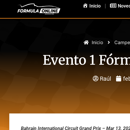
Inicio
Nove
Inicio
Campe
Evento 1 Fórm
Raúl
fe
Bahrain International Circuit Grand Prix – Mar 13, 