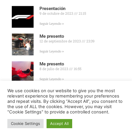
Presentación
9 de octubre de 2023
21:15
Seguir Leyendo »
Me presento
12 de septiembre de 2023
23:39
Seguir Leyendo »
Me presento
8 de julio de 2023
16:55
Seguir Leyendo »
We use cookies on our website to give you the most
relevant experience by remembering your preferences
and repeat visits. By clicking “Accept All”, you consent to
the use of ALL the cookies. However, you may visit
"Cookie Settings" to provide a controlled consent.
FORMULA ONLINE © ALL RIGHTS RESERVED ||
MADE WITH
7
♥ IN
SPAIN
.
Cookie Settings
Accept All