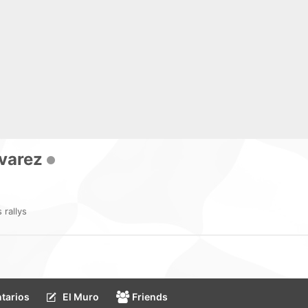
lvarez
 rallys
tarios
El Muro
Friends